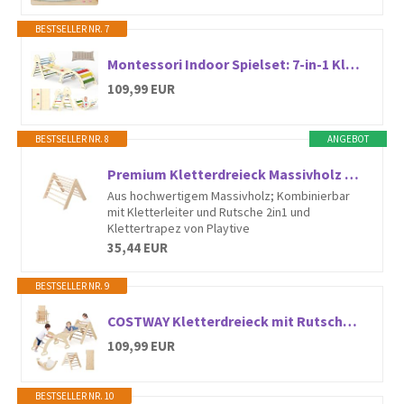
BESTSELLER NR. 7
Montessori Indoor Spielset: 7-in-1 Klettergerüst mit Rutsche, Bogen & Matte für Kleinkinder und Kinder (1-3 Jahre)
109,99 EUR
BESTSELLER NR. 8
ANGEBOT
Premium Kletterdreieck Massivholz Motorik Gleichgewicht Kreativität
Aus hochwertigem Massivholz; Kombinierbar
mit Kletterleiter und Rutsche 2in1 und
Klettertrapez von Playtive
35,44 EUR
BESTSELLER NR. 9
COSTWAY Kletterdreieck mit Rutsche, Kletterbogen, inkl. Kissen & doppelseitige Rampe, zum Klettern, Rutschen und Wippen, 4 in 1 Klettergerüst Indoor ab 1 Jahr (Holzfarbe)
109,99 EUR
BESTSELLER NR. 10