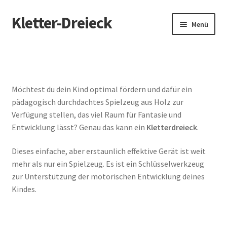
Kletter-Dreieck
Zur
Zum
Menü
Navigation
Inhalt
springen
springen
Start
Blog
Möchtest du dein Kind optimal fördern und dafür ein
pädagogisch durchdachtes Spielzeug aus Holz zur
Datenschutz
Verfügung stellen, das viel Raum für Fantasie und
Entwicklung lässt? Genau das kann ein
Kletterdreieck
.
Ehrenkind Kletterdreieck im Test
Dieses einfache, aber erstaunlich effektive Gerät ist weit
Impressum
mehr als nur ein Spielzeug. Es ist ein Schlüsselwerkzeug
zur Unterstützung der motorischen Entwicklung deines
Klapperspecht Kletterdreieck im Test
Kindes.
Mamoi Kletterdreieck im Test